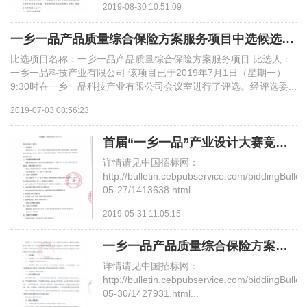
行业资讯
2019-08-30 10:51:09
智慧平台
贸易促进会于2016年3月牵头实施...
第二届一乡一品乡村振兴AI绘画大赛
规划辅导
人才招聘
一乡一品产品质量综合保险方案服务项目中选候选人公示
一乡一品数字身份证
访谈记录
比选项目名称：一乡一品产品质量综合保险方案服务项目 比选人：
一乡一品国际博览会
标准制定
一乡一品科技产业有限公司 该项目已于2019年7月1日（星期一）
联系我们
9:30时在一乡一品科技产业有限公司会议室进行了评选。经评选委...
智慧农业解决方案
热点聚焦
展商动态
2019-07-03 08:56:23
保险赔付
合作平台
首届“一乡一品”产业设计大赛竞争性磋商报告
长沙市特色产业地图
媒体报道
一乡一品乡村振兴AI绘画大赛
详情请见中国招标网：
6+3服务商征集
http://bulletin.cebpubservice.com/biddingBullet
05-27/1413638.html...
新闻宣发
2019-05-31 11:05:15
税筹业务
一乡一品产品质量综合保险方案服务项目比选公告
详情请见中国招标网：
http://bulletin.cebpubservice.com/biddingBullet
信息化平台
05-30/1427931.html...