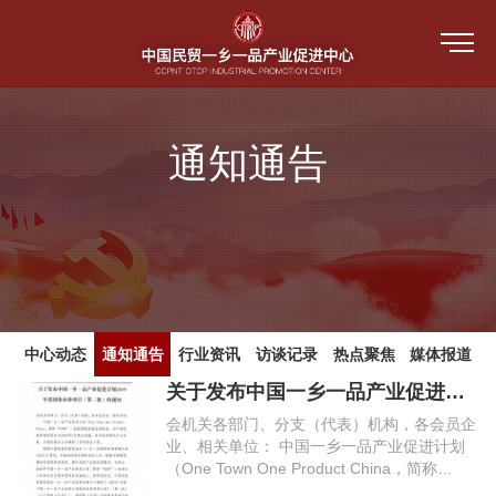
首页
通知通告
关于我们
一乡一品
中心介绍
新闻中心
教育培训
指导单位
培训视频
中心动态
中心动态
通知通告
行业资讯
访谈记录
热点聚焦
媒体报道
产品评价
关于发布中国一乡一品产业促进计划2019年度团体标准项目（第二批）的通知
中心架构 （人员公示）
公共服务平台
培训视频
会机关各部门、分支（代表）机构，各会员企
通知通告
业、相关单位： 中国一乡一品产业促进计划
防伪溯源
活动和赛事
（One Town One Product China，简称
中心大事记
人才培训系统
OTOP）是经国家质检总局批准，由中国民族