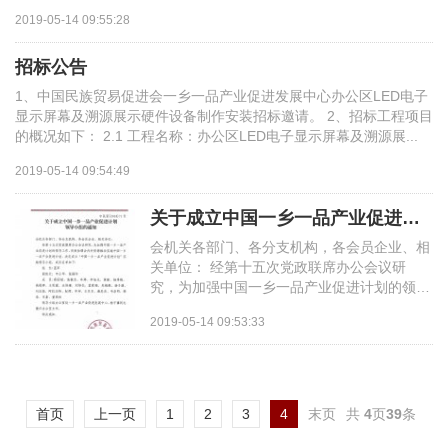
国...
2019-05-14 09:55:28
招标公告
1、中国民族贸易促进会一乡一品产业促进发展中心办公区LED电子
显示屏幕及溯源展示硬件设备制作安装招标邀请。 2、招标工程项目
的概况如下： 2.1 工程名称：办公区LED电子显示屏幕及溯源展...
2019-05-14 09:54:49
关于成立中国一乡一品产业促进计划领导小组的通知
会机关各部门、各分支机构，各会员企业、相
关单位： 经第十五次党政联席办公会议研
究，为加强中国一乡一品产业促进计划的领导
工作，有效协调会内外资源推动实施中国一乡
2019-05-14 09:53:33
一品产业促进...
首页
上一页
1
2
3
4
末页
共
4
页
39
条