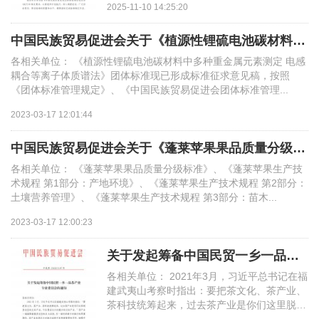
行业资讯
2025-11-10 14:25:20
智慧平台
第二届一乡一品乡村振兴AI绘画大赛
规划辅导
人才招聘
中国民族贸易促进会关于《植源性锂硫电池碳材料中多种重金属元素测定 电感
一乡一品数字身份证
访谈记录
各相关单位： 《植源性锂硫电池碳材料中多种重金属元素测定 电感
一乡一品国际博览会
标准制定
耦合等离子体质谱法》团体标准现已形成标准征求意见稿，按照
联系我们
《团体标准管理规定》、《中国民族贸易促进会团体标准管理...
智慧农业解决方案
热点聚焦
展商动态
2023-03-17 12:01:44
保险赔付
合作平台
中国民族贸易促进会关于《蓬莱苹果果品质量分级标准》系列团体标准征求意见
长沙市特色产业地图
媒体报道
一乡一品乡村振兴AI绘画大赛
各相关单位： 《蓬莱苹果果品质量分级标准》、《蓬莱苹果生产技
6+3服务商征集
术规程 第1部分：产地环境》、《蓬莱苹果生产技术规程 第2部分：
土壤营养管理》、《蓬莱苹果生产技术规程 第3部分：苗木...
新闻宣发
2023-03-17 12:00:23
税筹业务
关于发起筹备中国民贸一乡一品茶产业专业委员会的通知
各相关单位： 2021年3月，习近平总书记在福
建武夷山考察时指出：要把茶文化、茶产业、
信息化平台
茶科技统筹起来，过去茶产业是你们这里脱贫