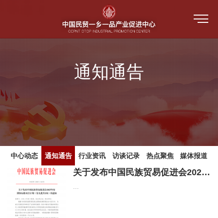
首页
通知通告
关于我们
一乡一品
中心介绍
新闻中心
教育培训
指导单位
培训视频
中心动态
中心动态
通知通告
行业资讯
访谈记录
热点聚焦
媒体报道
产品评价
关于发布中国民族贸易促进会2025年度团体标准项目计划（第九批共2项）的通知
中心架构 （人员公示）
公共服务平台
培训视频
...
通知通告
防伪溯源
活动和赛事
中心大事记
人才培训系统