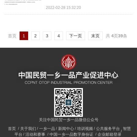
化平台发布。 该标准由山东阳春啤酒有限公
2022-02-28 15:32:20
司提出，主要...
首页
1
2
3
4
下一页
末页
共
4
页
39
条
关注中国民贸一乡一品微信公众号
首页
关于我们
一乡一品
新闻中心
培训视频
公共服务平台
智慧
平台
活动和赛事
中国一乡一品数字身份证
企业邮箱登录