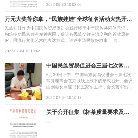
攻坚的支柱产业，今后要成为乡村振兴的支柱
2022-09-30 10:02:00
产业。茶产...
万元大奖等你拿，“民族娃娃”全球征名活动火热开启！
民族娃娃作为中国民族贸易促进会践行铸牢中华民族共同体意识，
构筑中华民族共有精神家园，促进各民族交往交流交融的首款原创
IP，用流行文化艺术的表达方式，讲述中华民族好故事， 向...
2022-07-04 10:13:42
中国民族贸易促进会三届七次常务理事会在京召开
6月30日下午，中国民族贸易促进会三届七次
常务理事会在京以线上线下的形式召开。会议
由副会长兼秘书长王家军主持，会长蓝军出席
会议并讲话。 会议听取了中国民族贸易促进
2022-07-04 10:10:17
会三届六次常...
关于公开征集《杯茶质量要求及等级评价规程》团体标准起草单位和起草人的通
...